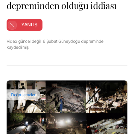
depreminden olduğu iddiası
YANLIŞ
Video güncel değil. 6 Şubat Güneydoğu depreminde
kaydedilmiş.
Doğrulamalar