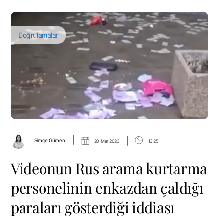
Doğrulamalar
|
|
Simge Gümen
20 Mar 2023
13:25
Videonun Rus arama kurtarma
personelinin enkazdan çaldığı
paraları gösterdiği iddiası