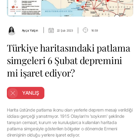
|
|
Ayça Yalçın
22 Şub 2023
16:59
Türkiye haritasındaki patlama
simgeleri 6 Şubat depremini
mi işaret ediyor?
YANLIŞ
Harita üstünde patlama ikonu olan yerlerle deprem mesajı verildiği
iddiası gerçeği yansıtmıyor. 1915 Olayları'nı 'soykırım' şeklinde
tanıyan cemaat, kurum ve kuruluşlarca kullanılan haritada
patlama simgesiyle gösterilen bölgeler o dönemde Ermeni
direnişinin olduğu yerlere işaret ediyor.