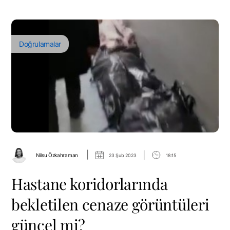
Doğrulamalar
|
|
Nilsu Özkahraman
23 Şub 2023
18:15
Hastane koridorlarında
bekletilen cenaze görüntüleri
güncel mi?