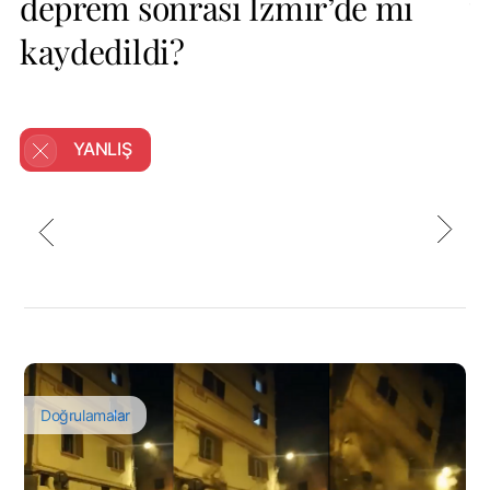
deprem sonrası İzmir’de mi
y
kaydedildi?
g
YANLIŞ
Doğrulamalar