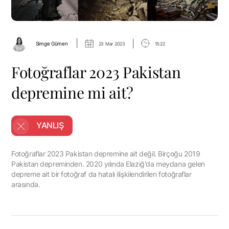
|
|
Simge Gümen
23 Mar 2023
15:22
Fotoğraflar 2023 Pakistan
depremine mi ait?
YANLIŞ
Fotoğraflar 2023 Pakistan depremine ait değil. Birçoğu 2019
Pakistan depreminden. 2020 yılında Elazığ'da meydana gelen
depreme ait bir fotoğraf da hatalı ilişkilendirilen fotoğraflar
arasında.