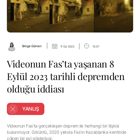
|
|
Simge Gümen
11 Eyl 2023
13:07
Videonun Fas’ta yaşanan 8
Eylül 2023 tarihli depremden
olduğu iddiası
YANLIŞ
Videonun Fas'ta gerçekleşen deprem ile herhangi bir ilişkisi
bulunmuyor. Görüntü, 2020 yılında Fas'ın Kazablanka kentinde
çöken bir evi gösteriyor.